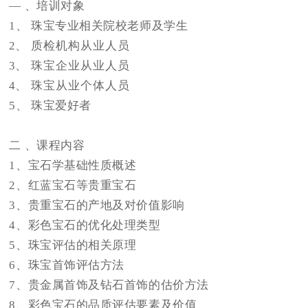
— 、培训对象
1
、
珠宝专业相关院校老师及学生
2
、
质检机构从业人员
3
、
珠宝企业从业人员
4
、
珠宝从业个体人员
5
、
珠宝爱好者
二 、
课程内容
1、
宝石学基础性质概述
2、
红蓝宝石等贵重宝石
3、
贵重宝石的产地及对价值影响
4、
彩色宝石的优化处理类型
5、
珠宝评估的相关原理
6、
珠宝首饰评估方法
7、
贵金属首饰及钻石首饰的估价方法
8、
彩色宝石的品质评估要素及价值